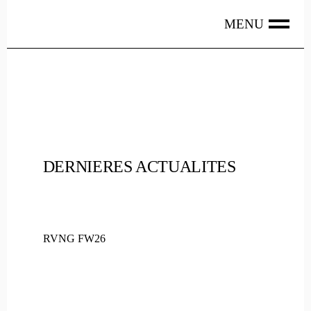
Skip
to
the
content
DERNIERES ACTUALITES
RVNG FW26