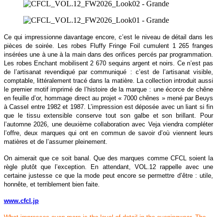
Ce qui impressionne davantage encore, c’est le niveau de détail dans les
pièces de soirée. Les robes
Fluffy Fringe Foil
cumulent 1 265 franges
insérées une à une à la main dans des orifices percés par programmation.
Les robes
Enchant
mobilisent 2 670 sequins argent et noirs. Ce n’est pas
de l’artisanat revendiqué par communiqué : c’est de l’artisanat visible,
comptable, littéralement tracé dans la matière. La collection introduit aussi
le premier motif imprimé de l’histoire de la marque : une écorce de chêne
en feuille d’or, hommage direct au projet « 7000 chênes » mené par Beuys
à Cassel entre 1982 et 1987. L’impression est déposée avec un liant si fin
que le tissu extensible conserve tout son galbe et son brillant. Pour
l’automne 2026, une deuxième collaboration avec
Veja
viendra compléter
l’offre, deux marques qui ont en commun de savoir d’où viennent leurs
matières et de l’assumer pleinement.
On aimerait que ce soit banal. Que des marques comme CFCL soient la
règle plutôt que l’exception. En attendant, VOL.12 rappelle avec une
certaine justesse ce que la mode peut encore se permettre d’être : utile,
honnête, et terriblement bien faite.
www.cfcl.jp