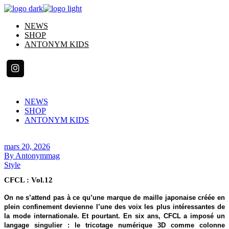
Skip
to
NEWS
the
SHOP
content
ANTONYM KIDS
NEWS
SHOP
ANTONYM KIDS
mars 20, 2026
By
Antonymmag
Style
CFCL : Vol.12
On ne s’attend pas à ce qu’une marque de maille japonaise créée en
plein confinement devienne l’une des voix les plus intéressantes de
la mode internationale. Et pourtant. En six ans, CFCL a imposé un
langage singulier : le
tricotage numérique 3D
comme colonne