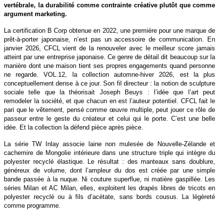
vertébrale, la durabilité comme contrainte créative plutôt que comme
argument marketing.
La certification
B Corp
obtenue en 2022, une première pour une marque de
prêt-à-porter japonaise, n’est pas un accessoire de communication. En
janvier 2026, CFCL vient de la renouveler avec le meilleur score jamais
atteint par une entreprise japonaise. Ce genre de détail dit beaucoup sur la
manière dont une maison tient ses propres engagements quand personne
ne regarde. VOL.12, la collection automne-hiver 2026, est la plus
conceptuellement dense à ce jour. Son fil directeur : la notion de
sculpture
sociale
telle que la théorisait Joseph Beuys : l’idée que l’art peut
remodeler la société, et que chacun en est l’auteur potentiel. CFCL fait le
pari que le vêtement, pensé comme œuvre multiple, peut jouer ce rôle de
passeur entre le geste du créateur et celui qui le porte. C’est une belle
idée. Et la collection la défend pièce après pièce.
La série
TW Inlay
associe laine non mulesée de Nouvelle-Zélande et
cachemire de Mongolie intérieure dans une structure triple qui intègre du
polyester recyclé élastique. Le résultat : des manteaux sans doublure,
généreux de volume, dont l’ampleur du dos est créée par une simple
bande passée à la nuque. Ni couture superflue, ni matière gaspillée. Les
séries
Milan et AC Milan
, elles, exploitent les drapés libres de tricots en
polyester recyclé ou à fils d’acétate, sans bords cousus. La légèreté
comme programme.