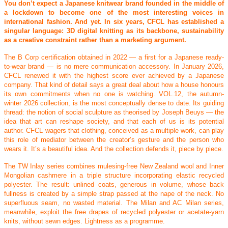
You don’t expect a Japanese knitwear brand founded in the middle of
a lockdown to become one of the most interesting voices in
international fashion. And yet. In six years, CFCL has established a
singular language: 3D digital knitting as its backbone, sustainability
as a creative constraint rather than a marketing argument.
The B Corp certification obtained in 2022 — a first for a Japanese ready-
to-wear brand — is no mere communication accessory. In January 2026,
CFCL renewed it with the highest score ever achieved by a Japanese
company. That kind of detail says a great deal about how a house honours
its own commitments when no one is watching. VOL.12, the autumn-
winter 2026 collection, is the most conceptually dense to date. Its guiding
thread: the notion of social sculpture as theorised by Joseph Beuys — the
idea that art can reshape society, and that each of us is its potential
author. CFCL wagers that clothing, conceived as a multiple work, can play
this role of mediator between the creator’s gesture and the person who
wears it. It’s a beautiful idea. And the collection defends it, piece by piece.
The TW Inlay series combines mulesing-free New Zealand wool and Inner
Mongolian cashmere in a triple structure incorporating elastic recycled
polyester. The result: unlined coats, generous in volume, whose back
fullness is created by a simple strap passed at the nape of the neck. No
superfluous seam, no wasted material. The Milan and AC Milan series,
meanwhile, exploit the free drapes of recycled polyester or acetate-yarn
knits, without sewn edges. Lightness as a programme.