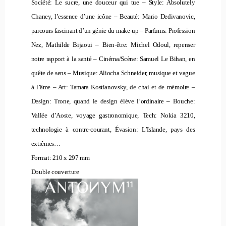
Société: Le sucre, une douceur qui tue – Style: Absolutely
Chaney, l’essence d’une icône – Beauté: Mario Dedivanovic,
parcours fascinant d’un génie du make-up – Parfums: Profession
Nez, Mathilde Bijaoui – Bien-être: Michel Odoul, repenser
notre rapport à la santé – Cinéma/Scène: Samuel Le Bihan, en
quête de sens – Musique: Aliocha Schneider, musique et vague
à l’âme – Art: Tamara Kostianovsky, de chai et de mémoire –
Design: Trone, quand le design élève l’ordinaire – Bouche:
Vallée d’Aoste, voyage gastronomique, Tech: Nokia 3210,
technologie à contre-courant, Évasion: L’Islande, pays des
extrêmes…
Format: 210 x 297 mm
Double couverture